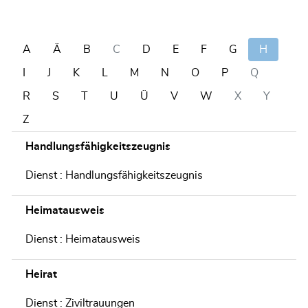
A
Ä
B
C
D
E
F
G
H
I
J
K
L
M
N
O
P
Q
R
S
T
U
Ü
V
W
X
Y
Z
Handlungsfähigkeitszeugnis
Dienst : Handlungsfähigkeitszeugnis
Heimatausweis
Dienst : Heimatausweis
Heirat
Dienst : Ziviltrauungen