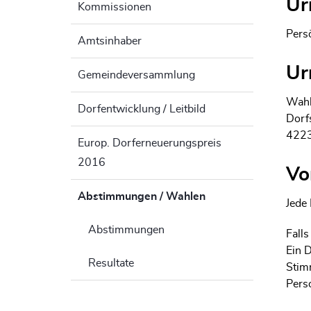
Ur
Kommissionen
Pers
Amtsinhaber
Ur
Gemeindeversammlung
Wahl
Dorfentwicklung / Leitbild
Dorf
4223
Europ. Dorferneuerungspreis
2016
Vo
Abstimmungen / Wahlen
(ausgewählt)
Jede
Abstimmungen
Fall
Ein 
Resultate
Stim
Perso