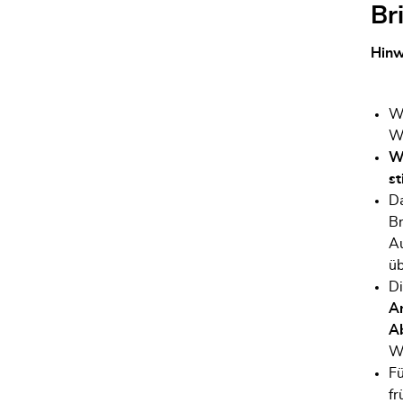
Br
Hinw
We
Wa
Wi
st
Da
Br
Au
üb
Di
An
Ab
Wa
Fü
fr