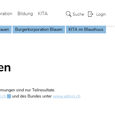
oration
Bildung
KITA
Suche
Login
lauen
Burgerkorporation Blauen
KITA im Blauehuus
en
ungen sind nur Teilresultate.
.ch
Externer Link wird in einem neuen Fenster geöffnet.
und des Bundes unter
www.admin.ch
Externer Link wird 