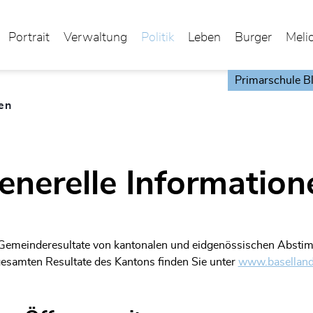
Portrait
Verwaltung
Politik
Leben
Burger
Meli
Primarschule B
en
(ausgewählt)
enerelle Information
 Gemeinderesultate von kantonalen und eidgenössischen Abstimm
gesamten Resultate des Kantons finden Sie unter
www.baselland