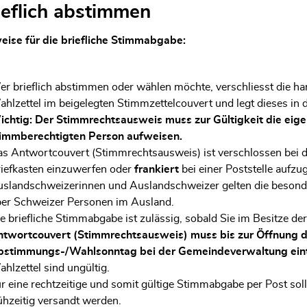
ieflich abstimmen
eise für die briefliche Stimmabgabe:
r brieflich abstimmen oder wählen möchte, verschliesst die ha
hlzettel im beigelegten Stimmzettelcouvert und legt dieses i
chtig: Der Stimmrechtsausweis muss zur Gültigkeit die eige
immberechtigten Person aufweisen.
s Antwortcouvert (Stimmrechtsausweis) ist verschlossen bei 
iefkasten einzuwerfen oder
frankiert
bei einer Poststelle aufz
slandschweizerinnen und Auslandschweizer gelten die beso
er Schweizer Personen im Ausland.
e briefliche Stimmabgabe ist zulässig, sobald Sie im Besitze d
twortcouvert (Stimmrechtsausweis) muss bis zur Öffnung 
stimmungs-/Wahlsonntag bei der Gemeindeverwaltung eint
hlzettel sind ungültig.
r eine rechtzeitige und somit gültige Stimmabgabe per Post so
ühzeitig versandt werden.