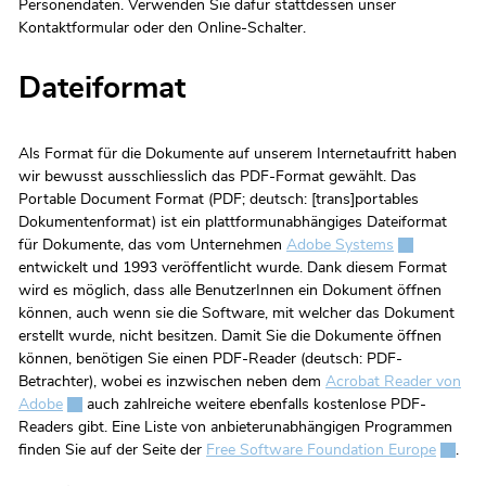
Personendaten. Verwenden Sie dafür stattdessen unser
Kontaktformular oder den Online-Schalter.
Dateiformat
Als Format für die Dokumente auf unserem Internetaufritt haben
wir bewusst ausschliesslich das PDF-Format gewählt. Das
Portable Document Format (PDF; deutsch: [trans]portables
Dokumentenformat) ist ein plattformunabhängiges Dateiformat
für Dokumente, das vom Unternehmen
Adobe Systems
Externer Link
entwickelt und 1993 veröffentlicht wurde. Dank diesem Format
wird es möglich, dass alle BenutzerInnen ein Dokument öffnen
können, auch wenn sie die Software, mit welcher das Dokument
erstellt wurde, nicht besitzen. Damit Sie die Dokumente öffnen
können, benötigen Sie einen PDF-Reader (deutsch: PDF-
Betrachter), wobei es inzwischen neben dem
Acrobat Reader von
Adobe
Externer Link wird in einem neuen Fenster geöffnet.
auch zahlreiche weitere ebenfalls kostenlose PDF-
Readers gibt. Eine Liste von anbieterunabhängigen Programmen
finden Sie auf der Seite der
Free Software Foundation Europe
Externe
.