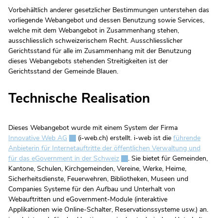
Vorbehältlich anderer gesetzlicher Bestimmungen unterstehen das
vorliegende Webangebot und dessen Benutzung sowie Services,
welche mit dem Webangebot in Zusammenhang stehen,
ausschliesslich schweizerischem Recht. Ausschliesslicher
Gerichtsstand für alle im Zusammenhang mit der Benutzung
dieses Webangebots stehenden Streitigkeiten ist der
Gerichtsstand der Gemeinde Blauen.
Technische Realisation
Dieses Webangebot wurde mit einem System der Firma
Innovative Web AG
Externer Link wird in einem neuen Fenster geöffn
(i-web.ch) erstellt. i-web ist die
führende
Anbieterin für Internetauftritte der öffentlichen Verwaltung und
für das eGovernment in der Schweiz
Externer Link wird in einem neue
. Sie bietet für Gemeinden,
Kantone, Schulen, Kirchgemeinden, Vereine, Werke, Heime,
Sicherheitsdienste, Feuerwehren, Bibliotheken, Museen und
Companies Systeme für den Aufbau und Unterhalt von
Webauftritten und eGovernment-Module (interaktive
Applikationen wie Online-Schalter, Reservationssysteme usw.) an.