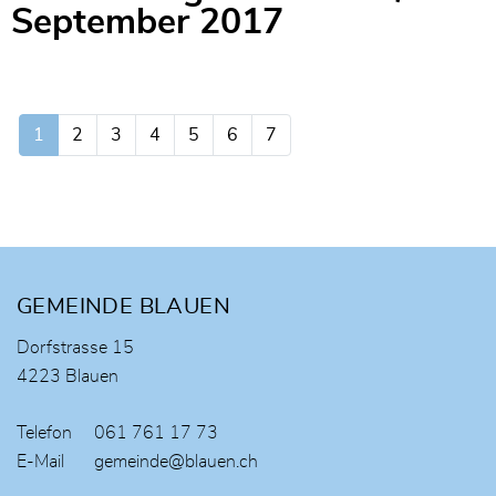
September 2017
1
2
3
4
5
6
7
Fusszeile
GEMEINDE BLAUEN
Dorfstrasse 15
4223 Blauen
Telefon
061 761 17 73
E-Mail
gemeinde@blauen.ch