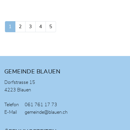
1
2
3
4
5
Fusszeile
GEMEINDE BLAUEN
Dorfstrasse 15
4223 Blauen
Telefon
061 761 17 73
E-Mail
gemeinde@blauen.ch